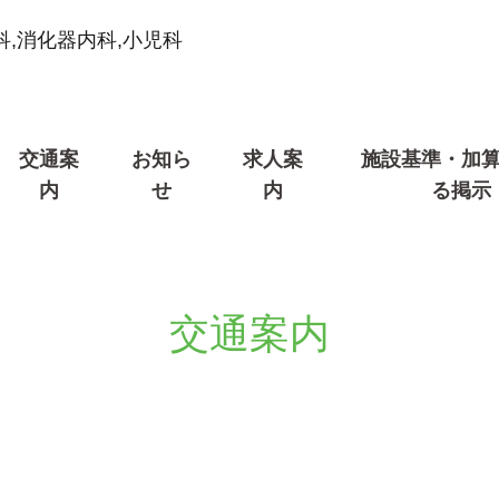
科,消化器内科,小児科
交通案
お知ら
求人案
施設基準・加
内
せ
内
る掲示
交通案内